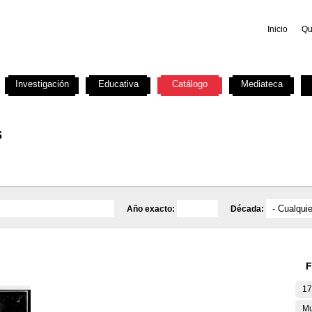
Inicio
Qu
Investigación
Educativa
Catálogo
Mediateca
s
Año exacto:
Década:
F
17
Mu