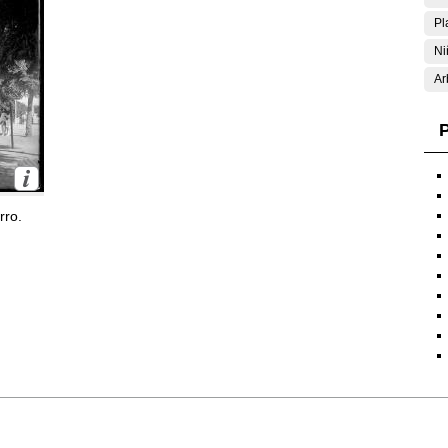
Pl
Ni
Ar
P
rro.