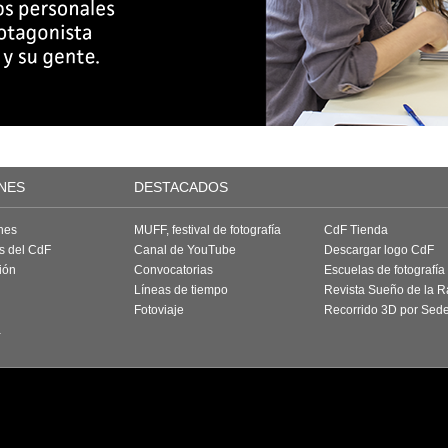
NES
DESTACADOS
nes
MUFF, festival de fotografía
CdF Tienda
as del CdF
Canal de YouTube
Descargar logo CdF
ión
Convocatorias
Escuelas de fotografía
Líneas de tiempo
Revista Sueño de la 
Fotoviaje
Recorrido 3D por Sed
a