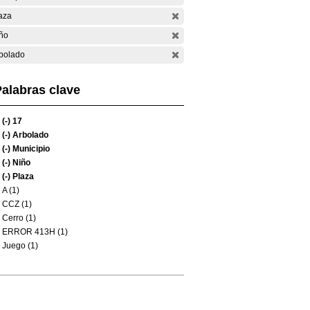
aza
ño
bolado
alabras clave
(-)
17
(-)
Arbolado
(-)
Municipio
(-)
Niño
(-)
Plaza
A (1)
CCZ (1)
Cerro (1)
ERROR 413H (1)
Juego (1)