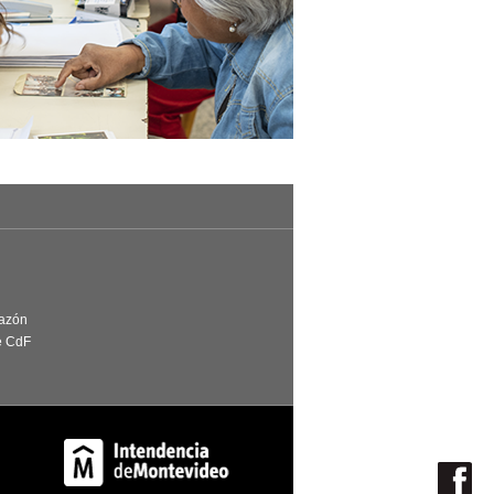
Razón
e CdF