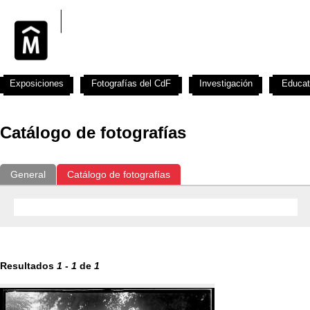
Exposiciones
Fotografías del CdF
Investigación
Educat
Catálogo de fotografías
General
Catálogo de fotografías
Resultados
1
-
1
de
1