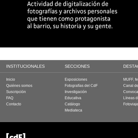
INSTITUCIONALES
SECCIONES
DESTA
Inicio
Exposiciones
MUFF, fes
Quiénes somos
Fotografías del CdF
Canal d
Suscripción
Investigación
Convoca
FAQ
Educativa
Líneas d
Contacto
Catálogo
Fotoviaj
Mediateca