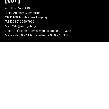
Av. 18 de Julio 885
(entre Andes y Convención)
CP 11100. Montevideo. Uruguay
Tel: [598 2] 1950 7960
Mail:
CdF@imm.gub.uy
Lunes, miércoles, jueves, viernes: de 10 a 19.30 h.
Martes: de 10 a 21 h. Sábados de 9.30 a 14.30 h.