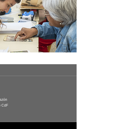
Razón
e CdF