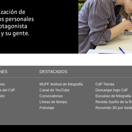
NES
DESTACADOS
nes
MUFF, festival de fotografía
CdF Tienda
as del CdF
Canal de YouTube
Descargar logo CdF
ión
Convocatorias
Escuelas de fotografía
Líneas de tiempo
Revista Sueño de la 
Fotoviaje
Recorrido 3D por Sed
a