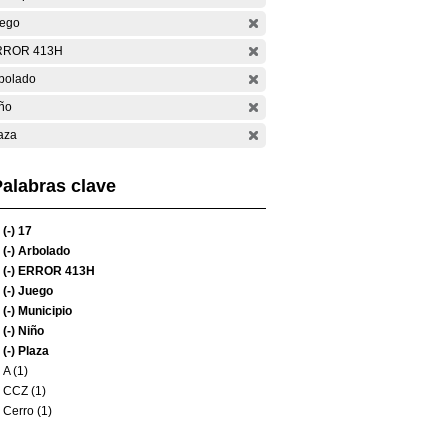
ego
RROR 413H
bolado
ño
aza
alabras clave
(-)
17
(-)
Arbolado
(-)
ERROR 413H
(-)
Juego
(-)
Municipio
(-)
Niño
(-)
Plaza
A (1)
CCZ (1)
Cerro (1)