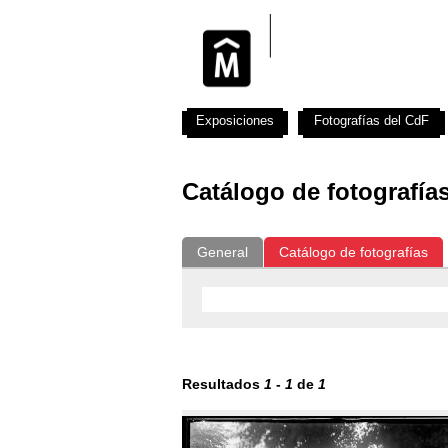
Exposiciones
Fotografías del CdF
Catálogo de fotografía
General
Catálogo de fotografías
Resultados
1
-
1
de
1