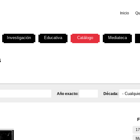
Inicio
Qu
Investigación
Educativa
Catálogo
Mediateca
s
Año exacto:
Década:
F
17
Mu