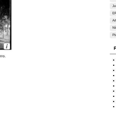
Ju
E
Ar
Ni
Pl
P
rro.