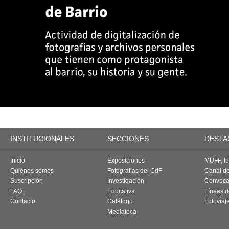
INSTITUCIONALES
SECCIONES
DESTA
Inicio
Exposiciones
MUFF, fes
Quiénes somos
Fotografías del CdF
Canal d
Suscripción
Investigación
Convoca
FAQ
Educativa
Líneas d
Contacto
Catálogo
Fotoviaj
Mediateca