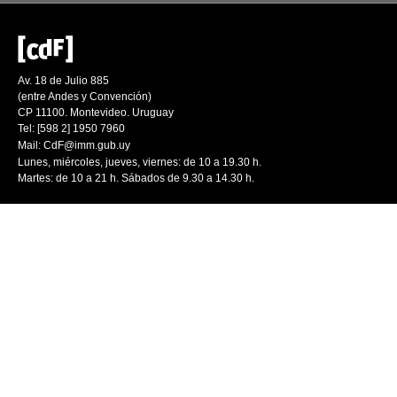
Av. 18 de Julio 885
(entre Andes y Convención)
CP 11100. Montevideo. Uruguay
Tel: [598 2] 1950 7960
Mail:
CdF@imm.gub.uy
Lunes, miércoles, jueves, viernes: de 10 a 19.30 h.
Martes: de 10 a 21 h. Sábados de 9.30 a 14.30 h.