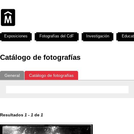
Exposiciones
Fotografías del CdF
Investigación
Educat
Catálogo de fotografías
General
Catálogo de fotografías
Resultados
1
-
1
de
1