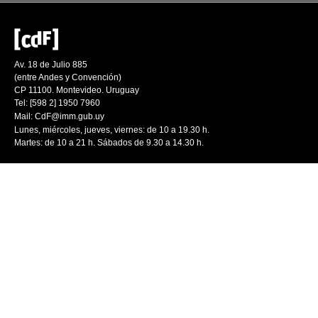
Av. 18 de Julio 885
(entre Andes y Convención)
CP 11100. Montevideo. Uruguay
Tel: [598 2] 1950 7960
Mail:
CdF@imm.gub.uy
Lunes, miércoles, jueves, viernes: de 10 a 19.30 h.
Martes: de 10 a 21 h. Sábados de 9.30 a 14.30 h.