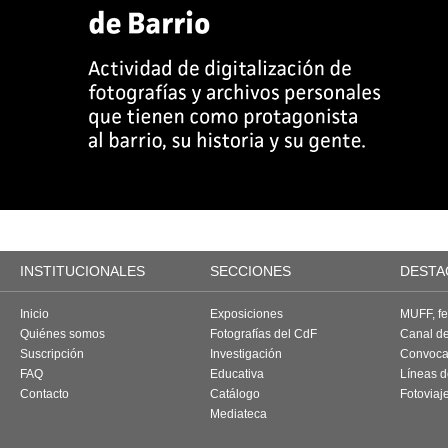
INSTITUCIONALES
SECCIONES
DESTA
Inicio
Exposiciones
MUFF, fes
Quiénes somos
Fotografías del CdF
Canal d
Suscripción
Investigación
Convoca
FAQ
Educativa
Líneas d
Contacto
Catálogo
Fotoviaj
Mediateca