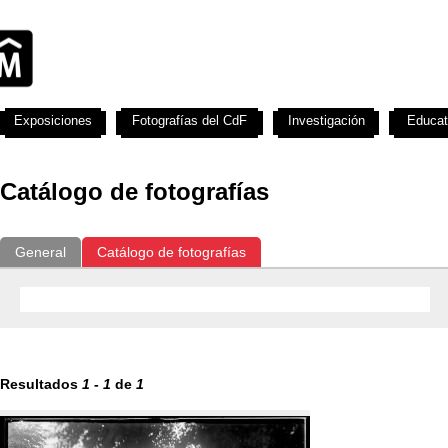
Exposiciones
Fotografías del CdF
Investigación
Educat
Catálogo de fotografías
General
Catálogo de fotografías
Resultados
1
-
1
de
1