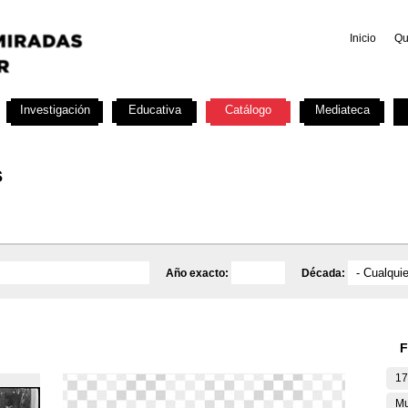
Inicio
Qu
Investigación
Educativa
Catálogo
Mediateca
s
Año exacto:
Década:
F
17
Mu