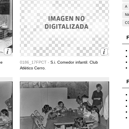
A
Ni
C
F
de
0186_17FPCT -
S.i. Comedor infantil. Club
Atlético Cerro.