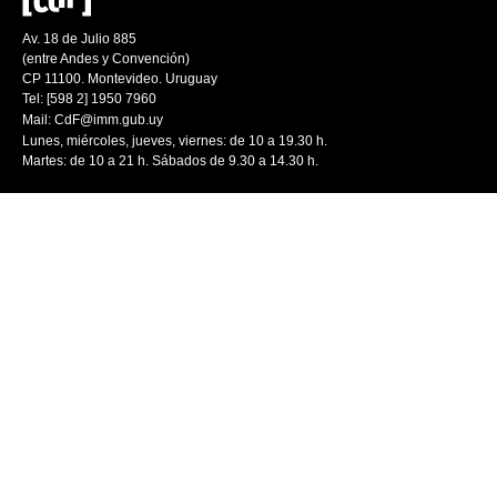
Av. 18 de Julio 885
(entre Andes y Convención)
CP 11100. Montevideo. Uruguay
Tel: [598 2] 1950 7960
Mail:
CdF@imm.gub.uy
Lunes, miércoles, jueves, viernes: de 10 a 19.30 h.
Martes: de 10 a 21 h. Sábados de 9.30 a 14.30 h.