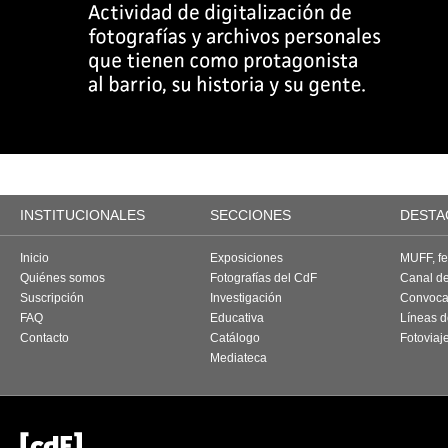
INSTITUCIONALES
SECCIONES
DESTA
Inicio
Exposiciones
MUFF, fes
Quiénes somos
Fotografías del CdF
Canal d
Suscripción
Investigación
Convoca
FAQ
Educativa
Líneas d
Contacto
Catálogo
Fotoviaj
Mediateca