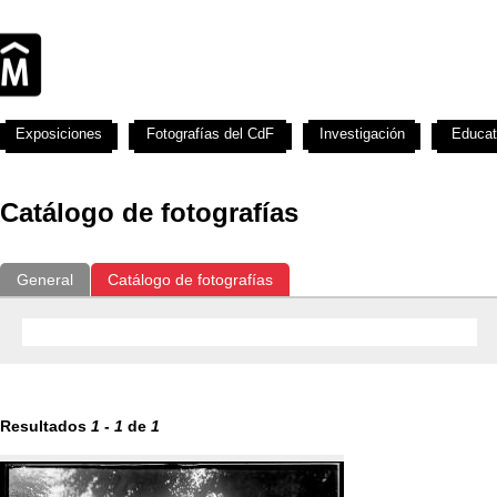
Exposiciones
Fotografías del CdF
Investigación
Educat
Catálogo de fotografías
General
Catálogo de fotografías
Resultados
1
-
1
de
1