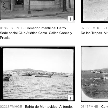
0186_07FPCT -
Comedor infantil del Cerro.
07938FMHGE -
E
Sede social Club Atlético Cerro. Calles Grecia y
De las Tropas. Al
Prusia.
02218FMHGE -
Bahía de Montevideo. Al fondo:
0847FMHB -
Cerr