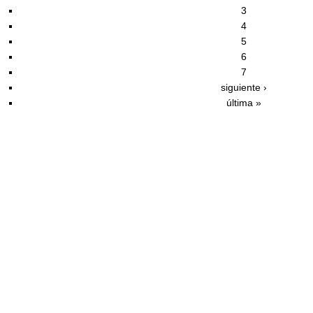
3
4
5
6
7
siguiente ›
última »