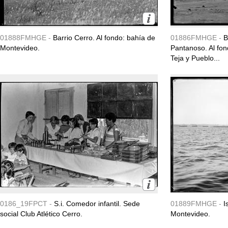
01888FMHGE -
Barrio Cerro. Al fondo: bahía de
01886FMHGE -
B
Montevideo.
Pantanoso. Al fo
Teja y Pueblo...
0186_19FPCT -
S.i. Comedor infantil. Sede
01889FMHGE -
I
social Club Atlético Cerro.
Montevideo.