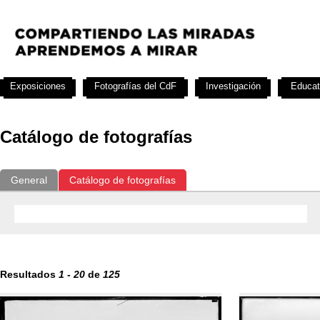
Exposiciones
Fotografías del CdF
Investigación
Educat
Catálogo de fotografías
General
Catálogo de fotografías
Resultados
1
-
20
de
125