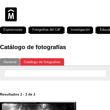
Exposiciones
Fotografías del CdF
Investigación
Educat
Catálogo de fotografías
General
Catálogo de fotografías
Resultados
1
-
1
de
1