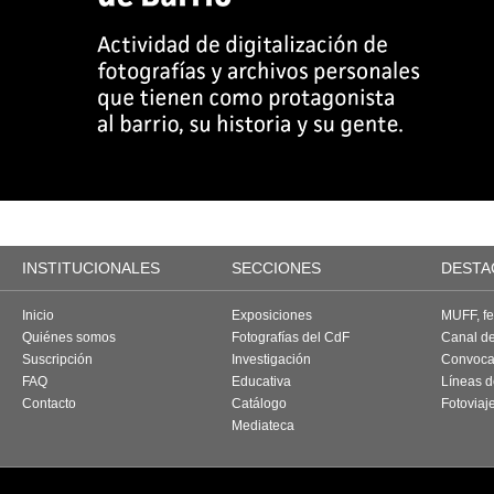
INSTITUCIONALES
SECCIONES
DESTA
Inicio
Exposiciones
MUFF, fes
Quiénes somos
Fotografías del CdF
Canal d
Suscripción
Investigación
Convoca
FAQ
Educativa
Líneas d
Contacto
Catálogo
Fotoviaj
Mediateca