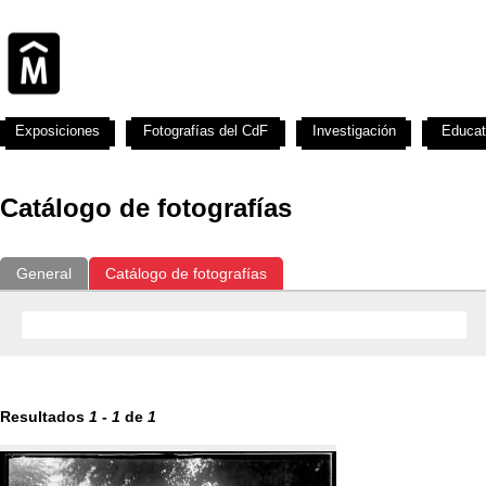
Exposiciones
Fotografías del CdF
Investigación
Educat
Catálogo de fotografías
General
Catálogo de fotografías
Resultados
1
-
1
de
1