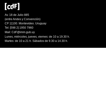
Av. 18 de Julio 885
(entre Andes y Convención)
CP 11100. Montevideo. Uruguay
Tel: [598 2] 1950 7960
Mail:
CdF@imm.gub.uy
Lunes, miércoles, jueves, viernes: de 10 a 19.30 h.
Martes: de 10 a 21 h. Sábados de 9.30 a 14.30 h.