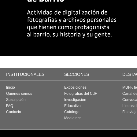
INSTITUCIONALES
SECCIONES
DESTA
Inicio
Exposiciones
MUFF, fes
Quiénes somos
Fotografías del CdF
Canal d
Suscripción
Investigación
Convoca
FAQ
Educativa
Líneas d
Contacto
Catálogo
Fotoviaj
Mediateca