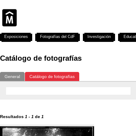
Exposiciones
Fotografías del CdF
Investigación
Educat
Catálogo de fotografías
General
Catálogo de fotografías
Resultados
1
-
1
de
1