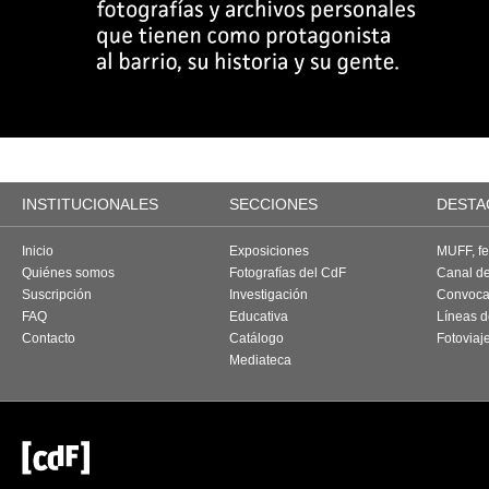
INSTITUCIONALES
SECCIONES
DESTA
Inicio
Exposiciones
MUFF, fes
Quiénes somos
Fotografías del CdF
Canal d
Suscripción
Investigación
Convoca
FAQ
Educativa
Líneas d
Contacto
Catálogo
Fotoviaj
Mediateca