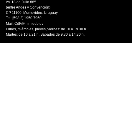
Av. 18 de Julio 885
(entre Andes y Convención)
CP 11100. Montevideo. Uruguay
Tel: [598 2] 1950 7960
Mail:
CdF@imm.gub.uy
Lunes, miércoles, jueves, viernes: de 10 a 19.30 h.
Martes: de 10 a 21 h. Sábados de 9.30 a 14.30 h.