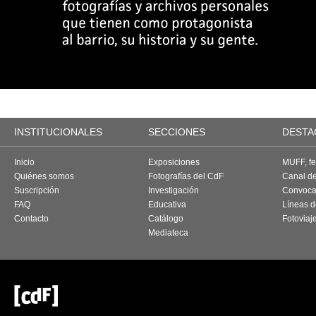
INSTITUCIONALES
SECCIONES
DESTA
Inicio
Exposiciones
MUFF, fes
Quiénes somos
Fotografías del CdF
Canal d
Suscripción
Investigación
Convoca
FAQ
Educativa
Líneas d
Contacto
Catálogo
Fotoviaj
Mediateca