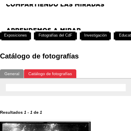
Exposiciones
Fotografías del CdF
Investigación
Educat
Catálogo de fotografías
General
Catálogo de fotografías
Resultados
1
-
1
de
1