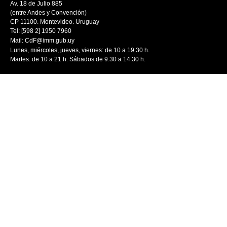
Av. 18 de Julio 885
(entre Andes y Convención)
CP 11100. Montevideo. Uruguay
Tel: [598 2] 1950 7960
Mail:
CdF@imm.gub.uy
Lunes, miércoles, jueves, viernes: de 10 a 19.30 h.
Martes: de 10 a 21 h. Sábados de 9.30 a 14.30 h.