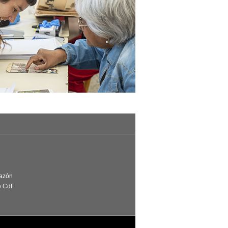
Razón
e CdF