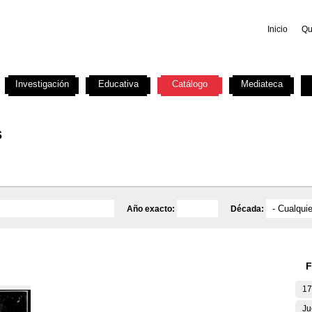
Inicio
Qu
Investigación
Educativa
Catálogo
Mediateca
s
Año exacto:
Década:
F
17
Ju