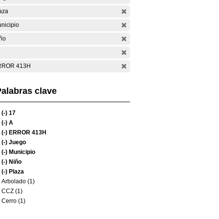
aza
nicipio
ño
RROR 413H
alabras clave
(-)
17
(-)
A
(-)
ERROR 413H
(-)
Juego
(-)
Municipio
(-)
Niño
(-)
Plaza
Arbolado (1)
CCZ (1)
Cerro (1)