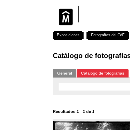
Exposiciones
Fotografías del CdF
Catálogo de fotografía
General
Catálogo de fotografías
Resultados
1
-
1
de
1