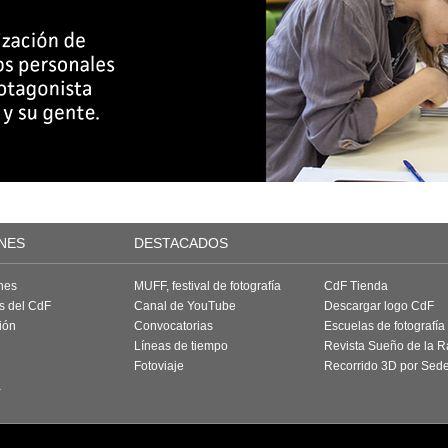
NES
DESTACADOS
nes
MUFF, festival de fotografía
CdF Tienda
as del CdF
Canal de YouTube
Descargar logo CdF
ión
Convocatorias
Escuelas de fotografía
Líneas de tiempo
Revista Sueño de la 
Fotoviaje
Recorrido 3D por Sed
a