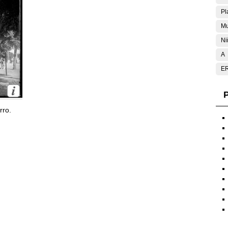
Pl
Mu
Ni
A
E
P
rro.