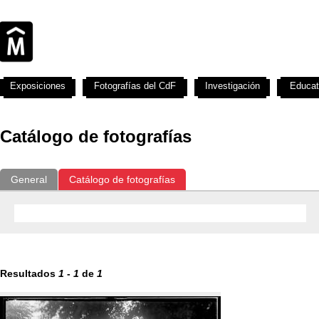
Exposiciones
Fotografías del CdF
Investigación
Educat
Catálogo de fotografías
General
Catálogo de fotografías
Resultados
1
-
1
de
1