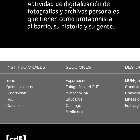
INSTITUCIONALES
SECCIONES
DESTA
Inicio
Exposiciones
MUFF, fes
Quiénes somos
Fotografías del CdF
Canal d
Suscripción
Investigación
Convoca
FAQ
Educativa
Líneas d
Contacto
Catálogo
Fotoviaj
Mediateca