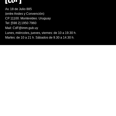
Av. 18 de Julio 885
(entre Andes y Convención)
CP 11100. Montevideo. Uruguay
Tel: [598 2] 1950 7960
Mail:
CdF@imm.gub.uy
Lunes, miércoles, jueves, viernes: de 10 a 19.30 h.
Martes: de 10 a 21 h. Sábados de 9.30 a 14.30 h.