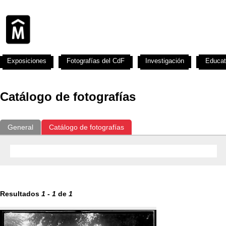
Exposiciones
Fotografías del CdF
Investigación
Educat
Catálogo de fotografías
General
Catálogo de fotografías
Resultados
1
-
1
de
1