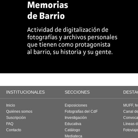
INSTITUCIONALES
SECCIONES
DESTA
Inicio
Exposiciones
MUFF, fes
Quiénes somos
Fotografías del CdF
Canal d
Suscripción
Investigación
Convoca
FAQ
Educativa
Líneas d
Contacto
Catálogo
Fotoviaj
Mediateca