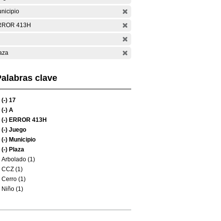
nicipio
RROR 413H
aza
alabras clave
(-)
17
(-)
A
(-)
ERROR 413H
(-)
Juego
(-)
Municipio
(-)
Plaza
Arbolado (1)
CCZ (1)
Cerro (1)
Niño (1)