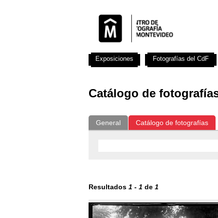
Exposiciones
Fotografías del CdF
Catálogo de fotografía
General
Catálogo de fotografías
Resultados
1
-
1
de
1