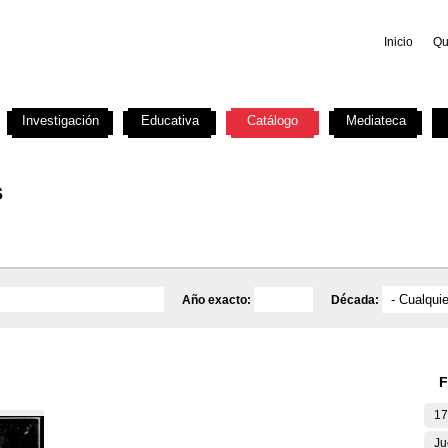
Inicio
Qu
Investigación
Educativa
Catálogo
Mediateca
s
Año exacto:
Década:
F
17
Ju