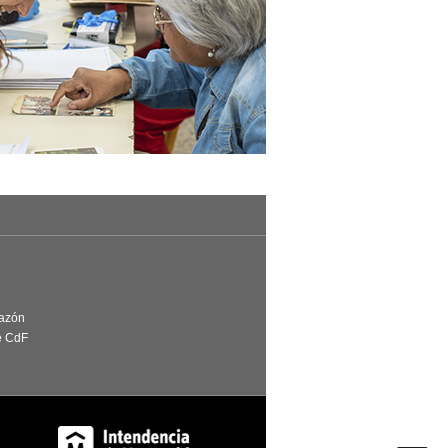
Razón
e CdF