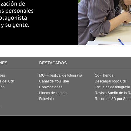
NES
DESTACADOS
nes
MUFF, festival de fotografía
CdF Tienda
as del CdF
Canal de YouTube
Descargar logo CdF
ión
Convocatorias
Escuelas de fotografía
Líneas de tiempo
Revista Sueño de la 
Fotoviaje
Recorrido 3D por Sed
a