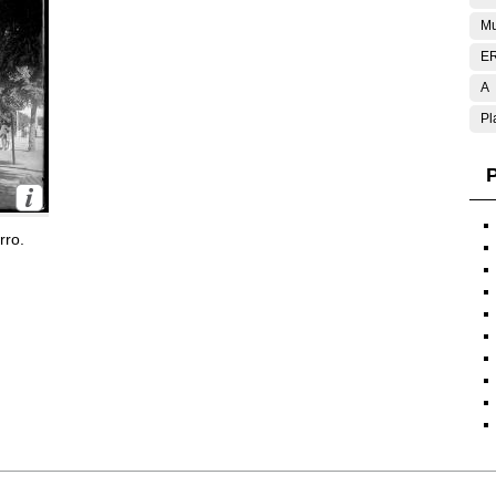
Mu
E
A
Pl
P
rro.