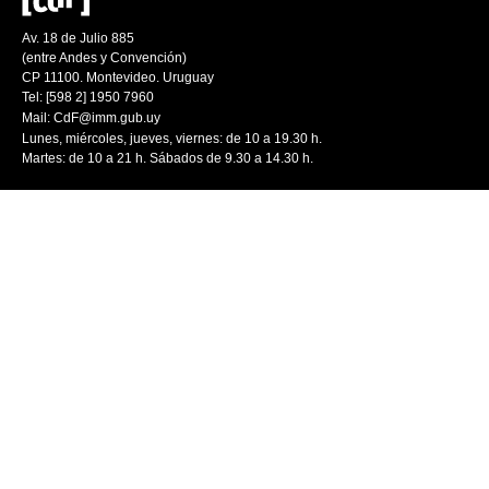
Av. 18 de Julio 885
(entre Andes y Convención)
CP 11100. Montevideo. Uruguay
Tel: [598 2] 1950 7960
Mail:
CdF@imm.gub.uy
Lunes, miércoles, jueves, viernes: de 10 a 19.30 h.
Martes: de 10 a 21 h. Sábados de 9.30 a 14.30 h.