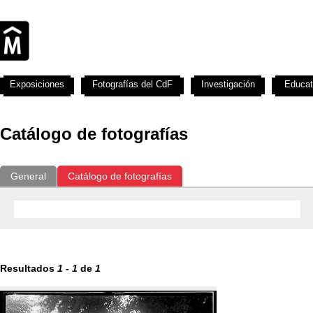
Exposiciones
Fotografías del CdF
Investigación
Educat
Catálogo de fotografías
General
Catálogo de fotografías
Resultados
1
-
1
de
1