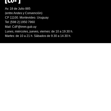
Av. 18 de Julio 885
(entre Andes y Convención)
CP 11100. Montevideo. Uruguay
Tel: [598 2] 1950 7960
Mail:
CdF@imm.gub.uy
Lunes, miércoles, jueves, viernes: de 10 a 19.30 h.
Martes: de 10 a 21 h. Sábados de 9.30 a 14.30 h.