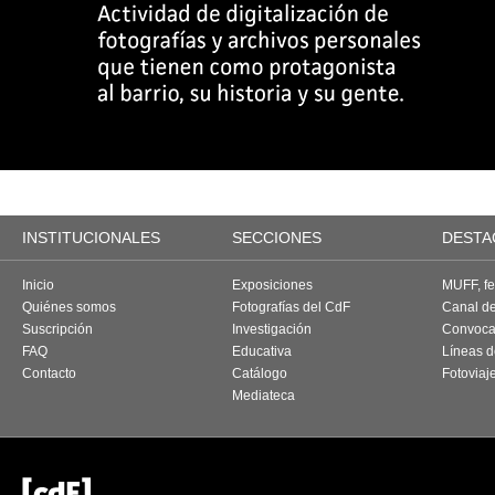
INSTITUCIONALES
SECCIONES
DESTA
Inicio
Exposiciones
MUFF, fes
Quiénes somos
Fotografías del CdF
Canal d
Suscripción
Investigación
Convoca
FAQ
Educativa
Líneas d
Contacto
Catálogo
Fotoviaj
Mediateca