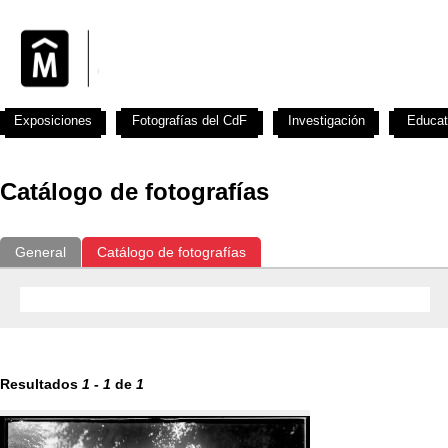
Exposiciones
Fotografías del CdF
Investigación
Educat
Catálogo de fotografías
General
Catálogo de fotografías
Resultados
1
-
1
de
1