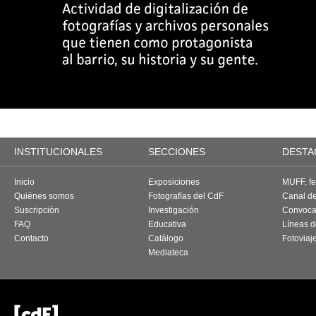
INSTITUCIONALES
SECCIONES
DESTA
Inicio
Exposiciones
MUFF, fes
Quiénes somos
Fotografías del CdF
Canal d
Suscripción
Investigación
Convoca
FAQ
Educativa
Líneas d
Contacto
Catálogo
Fotoviaj
Mediateca