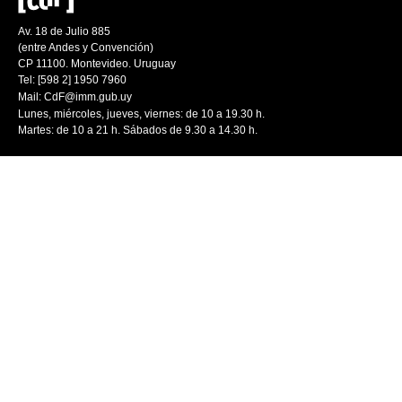
Av. 18 de Julio 885
(entre Andes y Convención)
CP 11100. Montevideo. Uruguay
Tel: [598 2] 1950 7960
Mail:
CdF@imm.gub.uy
Lunes, miércoles, jueves, viernes: de 10 a 19.30 h.
Martes: de 10 a 21 h. Sábados de 9.30 a 14.30 h.