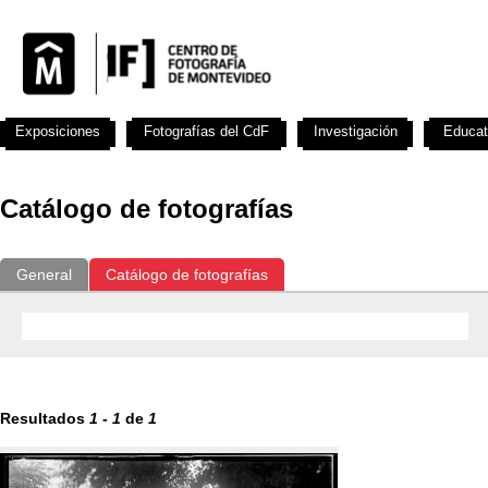
Exposiciones
Fotografías del CdF
Investigación
Educat
Catálogo de fotografías
General
Catálogo de fotografías
Resultados
1
-
1
de
1