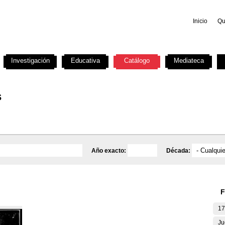
Inicio
Qu
Investigación
Educativa
Catálogo
Mediateca
s
Año exacto:
Década:
F
17
Ju