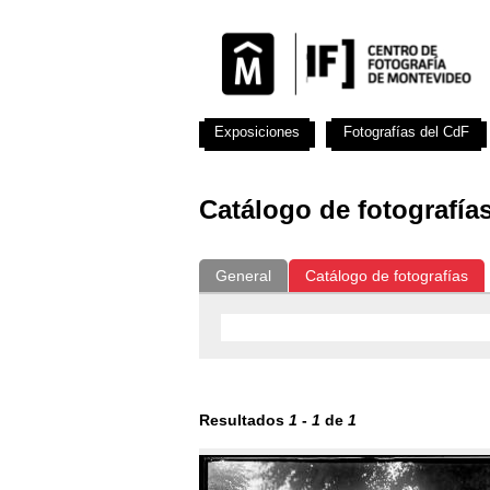
Exposiciones
Fotografías del CdF
Catálogo de fotografía
General
Catálogo de fotografías
Resultados
1
-
1
de
1