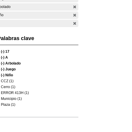
bolado
ño
alabras clave
(-)
17
(-)
A
(-)
Arbolado
(-)
Juego
(-)
Niño
CCZ (1)
Cerro (1)
ERROR 413H (1)
Municipio (1)
Plaza (1)