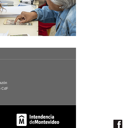
Razón
e CdF