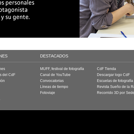
NES
DESTACADOS
nes
MUFF, festival de fotografía
CdF Tienda
as del CdF
Canal de YouTube
Descargar logo CdF
ión
Convocatorias
Escuelas de fotografía
Líneas de tiempo
Revista Sueño de la 
Fotoviaje
Recorrido 3D por Sed
a