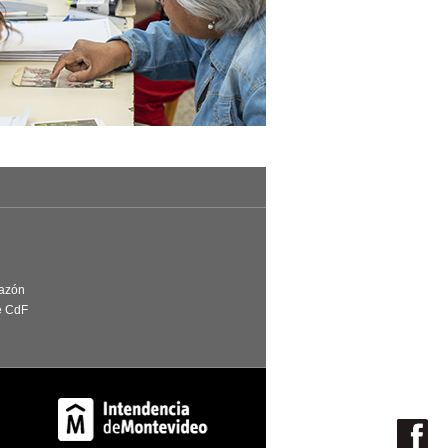
Razón
e CdF