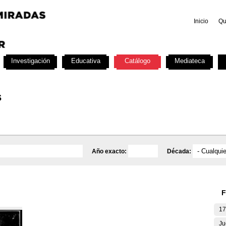
Inicio
Qu
Investigación
Educativa
Catálogo
Mediateca
s
Año exacto:
Década:
F
17
Ju