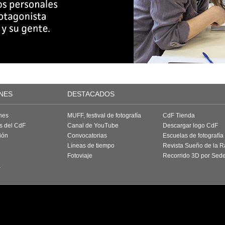
NES
DESTACADOS
nes
MUFF, festival de fotografía
CdF Tienda
as del CdF
Canal de YouTube
Descargar logo CdF
ión
Convocatorias
Escuelas de fotografía
Líneas de tiempo
Revista Sueño de la 
Fotoviaje
Recorrido 3D por Sed
a