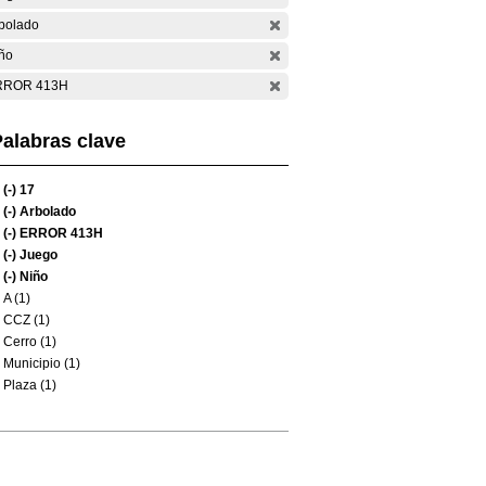
bolado
ño
RROR 413H
alabras clave
(-)
17
(-)
Arbolado
(-)
ERROR 413H
(-)
Juego
(-)
Niño
A (1)
CCZ (1)
Cerro (1)
Municipio (1)
Plaza (1)