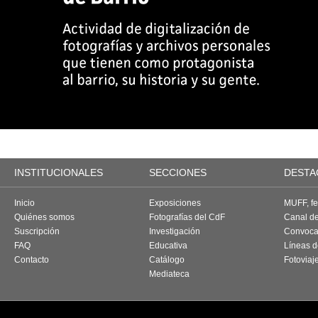
INSTITUCIONALES
SECCIONES
DESTA
Inicio
Exposiciones
MUFF, fes
Quiénes somos
Fotografías del CdF
Canal d
Suscripción
Investigación
Convoca
FAQ
Educativa
Líneas d
Contacto
Catálogo
Fotoviaj
Mediateca