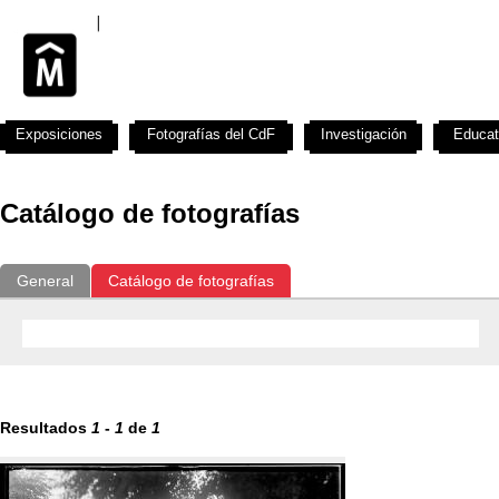
Exposiciones
Fotografías del CdF
Investigación
Educat
Catálogo de fotografías
General
Catálogo de fotografías
Resultados
1
-
1
de
1