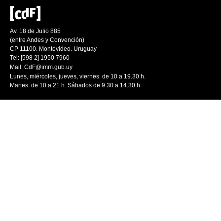
Av. 18 de Julio 885
(entre Andes y Convención)
CP 11100. Montevideo. Uruguay
Tel: [598 2] 1950 7960
Mail:
CdF@imm.gub.uy
Lunes, miércoles, jueves, viernes: de 10 a 19.30 h.
Martes: de 10 a 21 h. Sábados de 9.30 a 14.30 h.