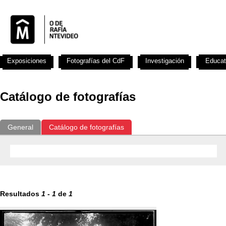
Exposiciones
Fotografías del CdF
Investigación
Educat
Catálogo de fotografías
General
Catálogo de fotografías
Resultados
1
-
1
de
1