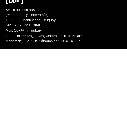
Av. 18 de Julio 885
(entre Andes y Convención)
CP 11100. Montevideo. Uruguay
Tel: [598 2] 1950 7960
Mail:
CdF@imm.gub.uy
Lunes, miércoles, jueves, viernes: de 10 a 19.30 h.
Martes: de 10 a 21 h. Sábados de 9.30 a 14.30 h.