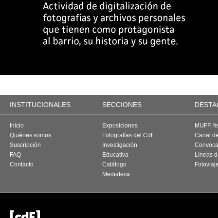
INSTITUCIONALES
SECCIONES
DESTA
Inicio
Exposiciones
MUFF, fes
Quiénes somos
Fotografías del CdF
Canal d
Suscripción
Investigación
Convoca
FAQ
Educativa
Líneas d
Contacto
Catálogo
Fotoviaj
Mediateca