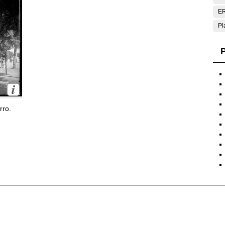
E
Pl
P
rro.