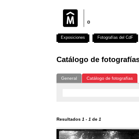
Exposiciones
Fotografías del CdF
Catálogo de fotografía
General
Catálogo de fotografías
Resultados
1
-
1
de
1