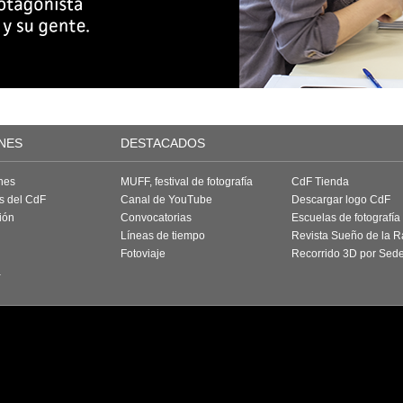
NES
DESTACADOS
nes
MUFF, festival de fotografía
CdF Tienda
as del CdF
Canal de YouTube
Descargar logo CdF
ión
Convocatorias
Escuelas de fotografía
Líneas de tiempo
Revista Sueño de la 
Fotoviaje
Recorrido 3D por Sed
a