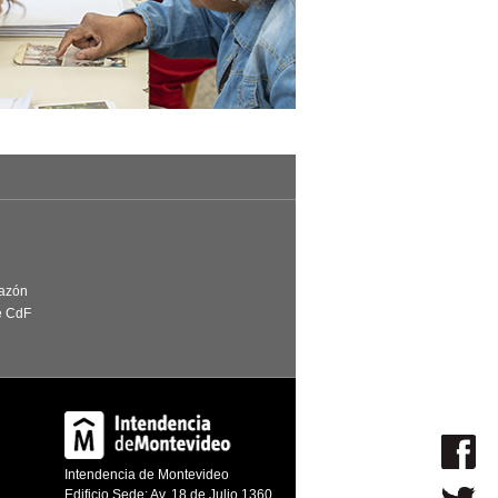
Razón
e CdF
Intendencia de Montevideo
Edificio Sede: Av. 18 de Julio 1360