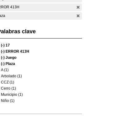
RROR 413H
aza
alabras clave
(-)
17
(-)
ERROR 413H
(-)
Juego
(-)
Plaza
A (1)
Arbolado (1)
CCZ (1)
Cerro (1)
Municipio (1)
Niño (1)