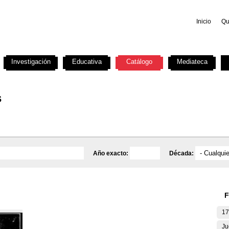
Inicio
Qu
Investigación
Educativa
Catálogo
Mediateca
s
Año exacto:
Década:
F
17
Ju