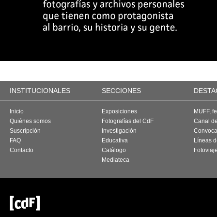
INSTITUCIONALES
SECCIONES
DESTA
Inicio
Exposiciones
MUFF, fes
Quiénes somos
Fotografías del CdF
Canal d
Suscripción
Investigación
Convoca
FAQ
Educativa
Líneas d
Contacto
Catálogo
Fotoviaj
Mediateca