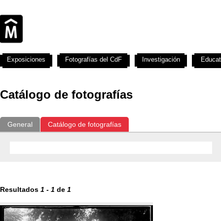
Exposiciones
Fotografías del CdF
Investigación
Educat
Catálogo de fotografías
General
Catálogo de fotografías
Resultados
1
-
1
de
1