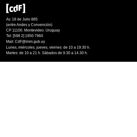
Av. 18 de Julio 885
(entre Andes y Convención)
CP 11100. Montevideo. Uruguay
Tel: [598 2] 1950 7960
Mail:
CdF@imm.gub.uy
Lunes, miércoles, jueves, viernes: de 10 a 19.30 h.
Martes: de 10 a 21 h. Sábados de 9.30 a 14.30 h.