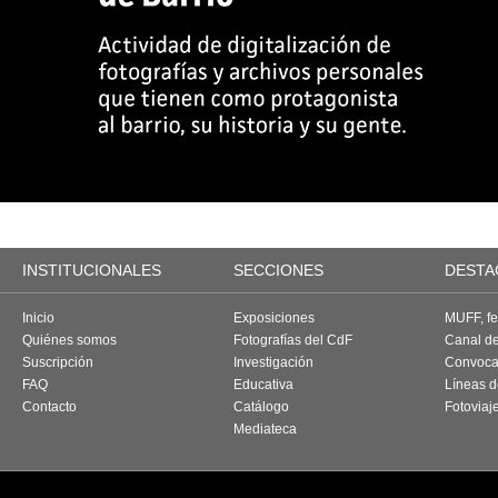
INSTITUCIONALES
SECCIONES
DESTA
Inicio
Exposiciones
MUFF, fes
Quiénes somos
Fotografías del CdF
Canal d
Suscripción
Investigación
Convoca
FAQ
Educativa
Líneas d
Contacto
Catálogo
Fotoviaj
Mediateca