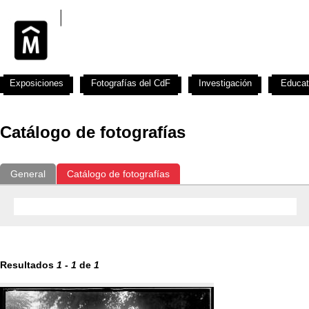
Exposiciones
Fotografías del CdF
Investigación
Educat
Catálogo de fotografías
General
Catálogo de fotografías
Resultados
1
-
1
de
1