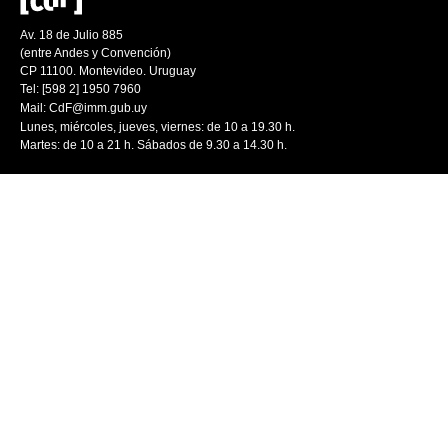
Av. 18 de Julio 885
(entre Andes y Convención)
CP 11100. Montevideo. Uruguay
Tel: [598 2] 1950 7960
Mail:
CdF@imm.gub.uy
Lunes, miércoles, jueves, viernes: de 10 a 19.30 h.
Martes: de 10 a 21 h. Sábados de 9.30 a 14.30 h.