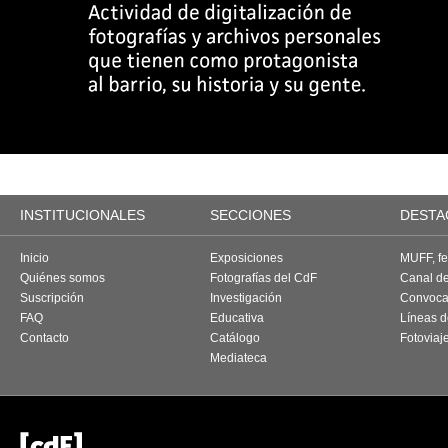
INSTITUCIONALES
SECCIONES
DESTA
Inicio
Exposiciones
MUFF, fes
Quiénes somos
Fotografías del CdF
Canal d
Suscripción
Investigación
Convoca
FAQ
Educativa
Líneas d
Contacto
Catálogo
Fotoviaj
Mediateca