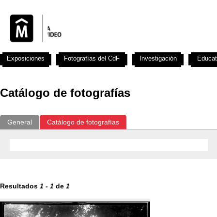
Exposiciones
Fotografías del CdF
Investigación
Educat
Catálogo de fotografías
General
Catálogo de fotografías
Resultados
1
-
1
de
1