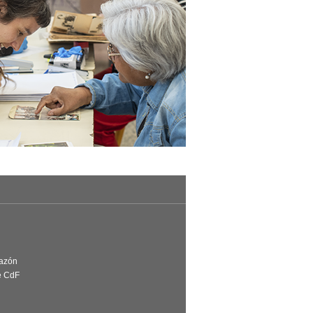
Razón
e CdF