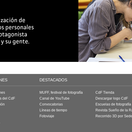
NES
DESTACADOS
nes
MUFF, festival de fotografía
CdF Tienda
as del CdF
Canal de YouTube
Descargar logo CdF
ión
Convocatorias
Escuelas de fotografía
Líneas de tiempo
Revista Sueño de la 
Fotoviaje
Recorrido 3D por Sed
a