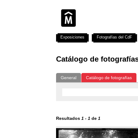
Exposiciones
Fotografías del CdF
Catálogo de fotografía
General
Catálogo de fotografías
Resultados
1
-
1
de
1