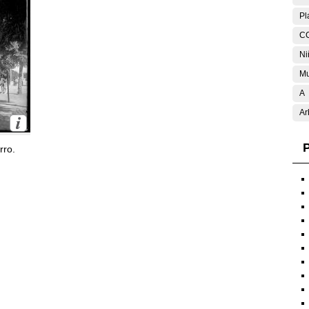
Pl
C
Ni
Mu
A
Ar
P
rro.