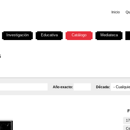
Inicio
Qu
Investigación
Educativa
Catálogo
Mediateca
s
Año exacto:
Década:
F
17
Ce