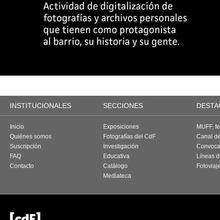
INSTITUCIONALES
SECCIONES
DESTA
Inicio
Exposiciones
MUFF, fes
Quiénes somos
Fotografías del CdF
Canal d
Suscripción
Investigación
Convoca
FAQ
Educativa
Líneas d
Contacto
Catálogo
Fotoviaj
Mediateca