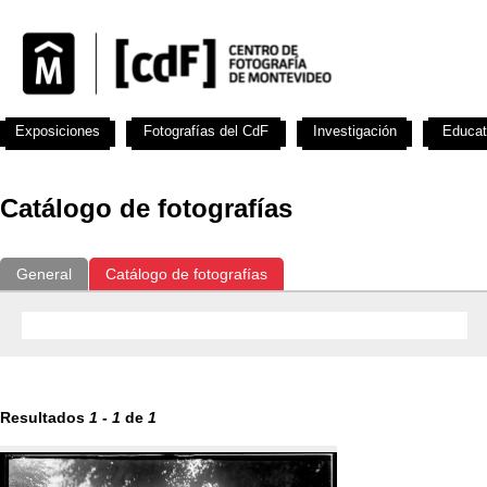
Exposiciones
Fotografías del CdF
Investigación
Educat
Catálogo de fotografías
General
Catálogo de fotografías
Resultados
1
-
1
de
1