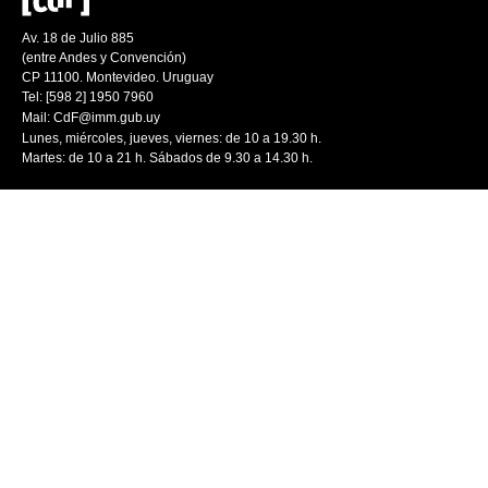
Av. 18 de Julio 885
(entre Andes y Convención)
CP 11100. Montevideo. Uruguay
Tel: [598 2] 1950 7960
Mail:
CdF@imm.gub.uy
Lunes, miércoles, jueves, viernes: de 10 a 19.30 h.
Martes: de 10 a 21 h. Sábados de 9.30 a 14.30 h.