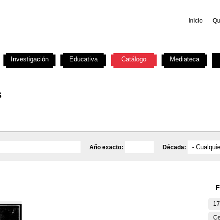
Inicio
Qu
Investigación
Educativa
Catálogo
Mediateca
s
Año exacto:
Década:
F
17
Ce