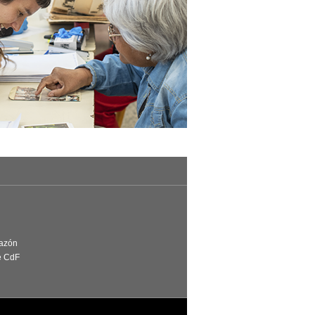
Razón
e CdF