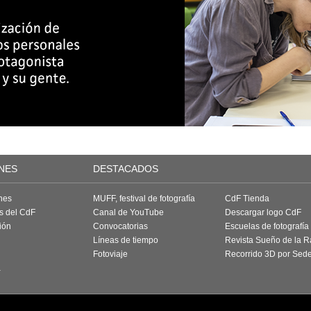
NES
DESTACADOS
nes
MUFF, festival de fotografía
CdF Tienda
as del CdF
Canal de YouTube
Descargar logo CdF
ión
Convocatorias
Escuelas de fotografía
Líneas de tiempo
Revista Sueño de la 
Fotoviaje
Recorrido 3D por Sed
a