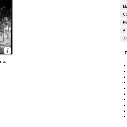
Mu
C
Pl
A
Ju
P
rro.