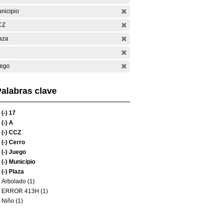
nicipio
CZ
aza
ego
alabras clave
(-)
17
(-)
A
(-)
CCZ
(-)
Cerro
(-)
Juego
(-)
Municipio
(-)
Plaza
Arbolado (1)
ERROR 413H (1)
Niño (1)