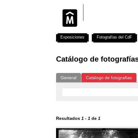
Exposiciones
Fotografías del CdF
Catálogo de fotografía
General
Catálogo de fotografías
Resultados
1
-
1
de
1