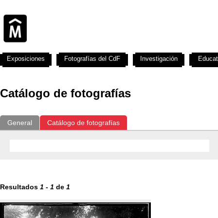
Exposiciones
Fotografías del CdF
Investigación
Educat
Catálogo de fotografías
General
Catálogo de fotografías
Resultados
1
-
1
de
1