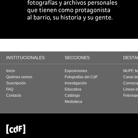
INSTITUCIONALES
SECCIONES
DESTA
Inicio
Exposiciones
MUFF, fes
Quiénes somos
Fotografías del CdF
Canal d
Suscripción
Investigación
Convoca
FAQ
Educativa
Líneas d
Contacto
Catálogo
Fotoviaj
Mediateca