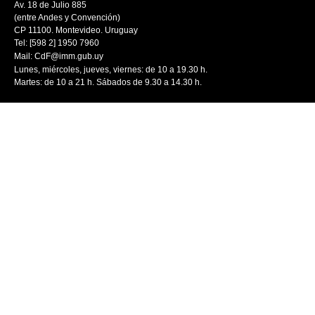
Av. 18 de Julio 885
(entre Andes y Convención)
CP 11100. Montevideo. Uruguay
Tel: [598 2] 1950 7960
Mail:
CdF@imm.gub.uy
Lunes, miércoles, jueves, viernes: de 10 a 19.30 h.
Martes: de 10 a 21 h. Sábados de 9.30 a 14.30 h.