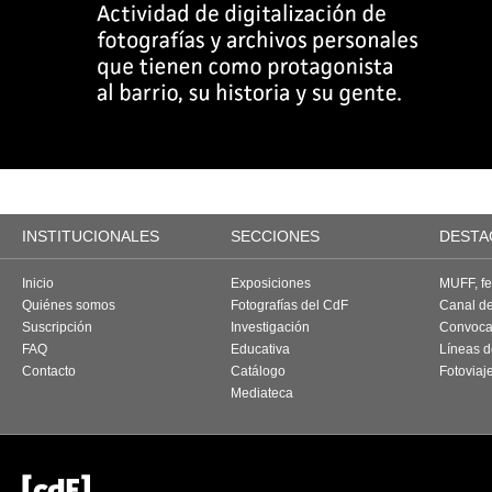
INSTITUCIONALES
SECCIONES
DESTA
Inicio
Exposiciones
MUFF, fes
Quiénes somos
Fotografías del CdF
Canal d
Suscripción
Investigación
Convoca
FAQ
Educativa
Líneas d
Contacto
Catálogo
Fotoviaj
Mediateca