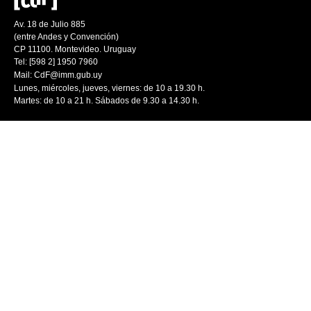
Av. 18 de Julio 885
(entre Andes y Convención)
CP 11100. Montevideo. Uruguay
Tel: [598 2] 1950 7960
Mail:
CdF@imm.gub.uy
Lunes, miércoles, jueves, viernes: de 10 a 19.30 h.
Martes: de 10 a 21 h. Sábados de 9.30 a 14.30 h.