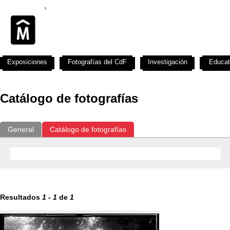
Exposiciones
Fotografías del CdF
Investigación
Educat
Catálogo de fotografías
General
Catálogo de fotografías
Resultados
1
-
1
de
1