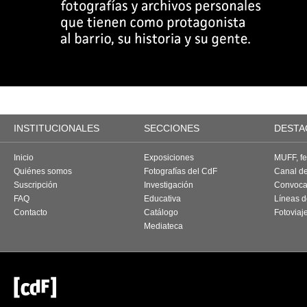
INSTITUCIONALES
SECCIONES
DESTA
Inicio
Exposiciones
MUFF, fes
Quiénes somos
Fotografías del CdF
Canal d
Suscripción
Investigación
Convoca
FAQ
Educativa
Líneas d
Contacto
Catálogo
Fotoviaj
Mediateca