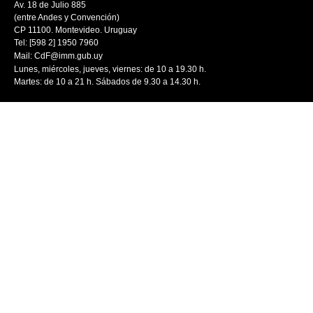
Av. 18 de Julio 885
(entre Andes y Convención)
CP 11100. Montevideo. Uruguay
Tel: [598 2] 1950 7960
Mail:
CdF@imm.gub.uy
Lunes, miércoles, jueves, viernes: de 10 a 19.30 h.
Martes: de 10 a 21 h. Sábados de 9.30 a 14.30 h.