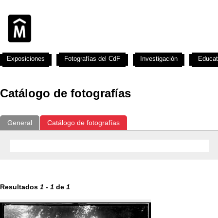
Exposiciones
Fotografías del CdF
Investigación
Educat
Catálogo de fotografías
General
Catálogo de fotografías
Resultados
1
-
1
de
1