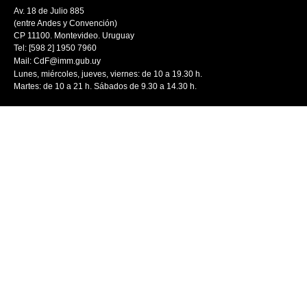
Av. 18 de Julio 885
(entre Andes y Convención)
CP 11100. Montevideo. Uruguay
Tel: [598 2] 1950 7960
Mail:
CdF@imm.gub.uy
Lunes, miércoles, jueves, viernes: de 10 a 19.30 h.
Martes: de 10 a 21 h. Sábados de 9.30 a 14.30 h.