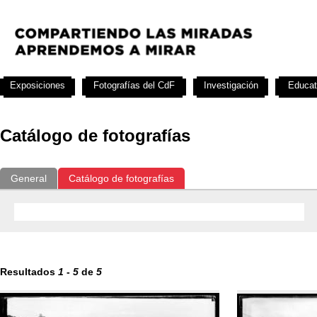
Exposiciones
Fotografías del CdF
Investigación
Educat
Catálogo de fotografías
General
Catálogo de fotografías
Resultados
1
-
5
de
5