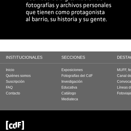
INSTITUCIONALES
SECCIONES
DESTA
Inicio
Exposiciones
MUFF, fes
Quiénes somos
Fotografías del CdF
Canal d
Suscripción
Investigación
Convoca
FAQ
Educativa
Líneas d
Contacto
Catálogo
Fotoviaj
Mediateca