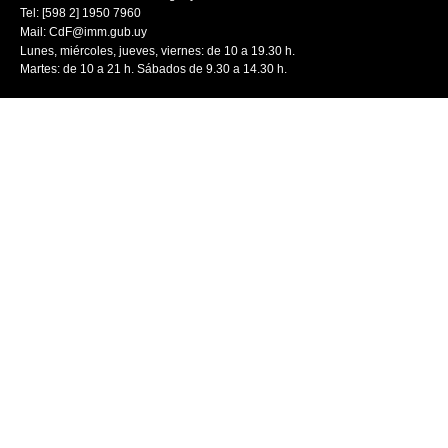
Tel: [598 2] 1950 7960
Mail:
CdF@imm.gub.uy
Lunes, miércoles, jueves, viernes: de 10 a 19.30 h.
Martes: de 10 a 21 h. Sábados de 9.30 a 14.30 h.