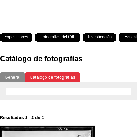
Exposiciones
Fotografías del CdF
Investigación
Educat
Catálogo de fotografías
General
Catálogo de fotografías
Resultados
1
-
1
de
1