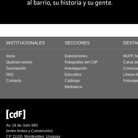
INSTITUCIONALES
SECCIONES
DESTA
Inicio
Exposiciones
MUFF, fes
Quiénes somos
Fotografías del CdF
Canal d
Suscripción
Investigación
Convoca
FAQ
Educativa
Líneas d
Contacto
Catálogo
Fotoviaj
Mediateca
Av. 18 de Julio 885
(entre Andes y Convención)
CP 11100. Montevideo. Uruguay