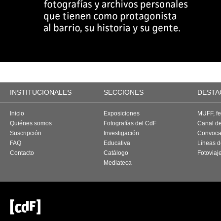
INSTITUCIONALES
SECCIONES
DESTA
Inicio
Exposiciones
MUFF, fes
Quiénes somos
Fotografías del CdF
Canal d
Suscripción
Investigación
Convoca
FAQ
Educativa
Líneas d
Contacto
Catálogo
Fotoviaj
Mediateca