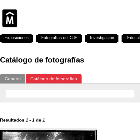
Exposiciones
Fotografías del CdF
Investigación
Educat
Catálogo de fotografías
General
Catálogo de fotografías
Resultados
1
-
1
de
1