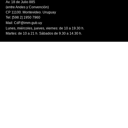
Av. 18 de Julio 885
(entre Andes y Convención)
CP 11100. Montevideo. Uruguay
Tel: [598 2] 1950 7960
Mail:
CdF@imm.gub.uy
Lunes, miércoles, jueves, viernes: de 10 a 19.30 h.
Martes: de 10 a 21 h. Sábados de 9.30 a 14.30 h.