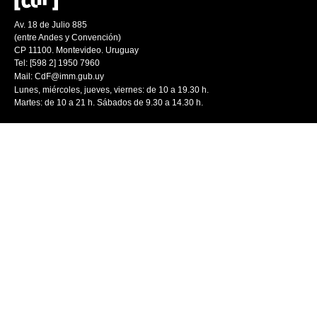
Av. 18 de Julio 885
(entre Andes y Convención)
CP 11100. Montevideo. Uruguay
Tel: [598 2] 1950 7960
Mail:
CdF@imm.gub.uy
Lunes, miércoles, jueves, viernes: de 10 a 19.30 h.
Martes: de 10 a 21 h. Sábados de 9.30 a 14.30 h.