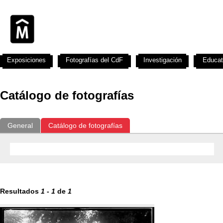
Exposiciones
Fotografías del CdF
Investigación
Educat
Catálogo de fotografías
General
Catálogo de fotografías
Resultados
1
-
1
de
1