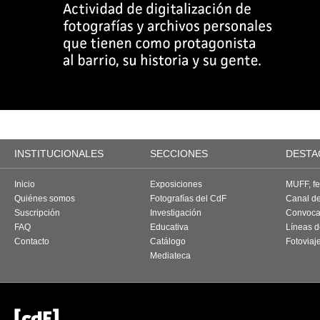
INSTITUCIONALES
SECCIONES
DESTA
Inicio
Exposiciones
MUFF, fes
Quiénes somos
Fotografías del CdF
Canal d
Suscripción
Investigación
Convoca
FAQ
Educativa
Líneas d
Contacto
Catálogo
Fotoviaj
Mediateca