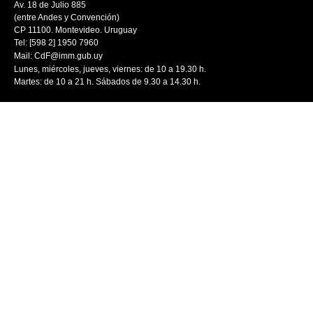
Av. 18 de Julio 885
(entre Andes y Convención)
CP 11100. Montevideo. Uruguay
Tel: [598 2] 1950 7960
Mail:
CdF@imm.gub.uy
Lunes, miércoles, jueves, viernes: de 10 a 19.30 h.
Martes: de 10 a 21 h. Sábados de 9.30 a 14.30 h.