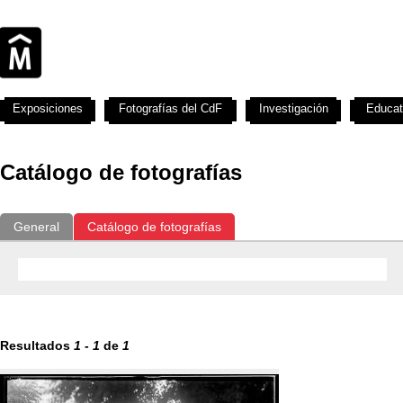
Exposiciones
Fotografías del CdF
Investigación
Educat
Catálogo de fotografías
General
Catálogo de fotografías
Resultados
1
-
1
de
1