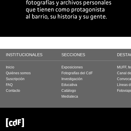
INSTITUCIONALES
SECCIONES
DESTA
Inicio
Exposiciones
MUFF, fes
Quiénes somos
Fotografías del CdF
Canal d
Suscripción
Investigación
Convoca
FAQ
Educativa
Líneas d
Contacto
Catálogo
Fotoviaj
Mediateca