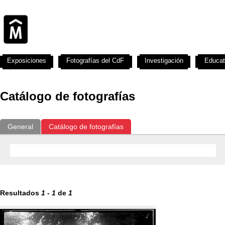
Exposiciones
Fotografías del CdF
Investigación
Educat
Catálogo de fotografías
General
Catálogo de fotografías
Resultados
1
-
1
de
1