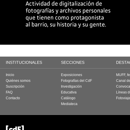
INSTITUCIONALES
SECCIONES
DESTA
Inicio
Exposiciones
MUFF, fes
Quiénes somos
Fotografías del CdF
Canal d
Suscripción
Investigación
Convoca
FAQ
Educativa
Líneas d
Contacto
Catálogo
Fotoviaj
Mediateca