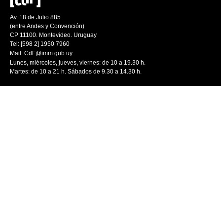
Av. 18 de Julio 885
(entre Andes y Convención)
CP 11100. Montevideo. Uruguay
Tel: [598 2] 1950 7960
Mail:
CdF@imm.gub.uy
Lunes, miércoles, jueves, viernes: de 10 a 19.30 h.
Martes: de 10 a 21 h. Sábados de 9.30 a 14.30 h.