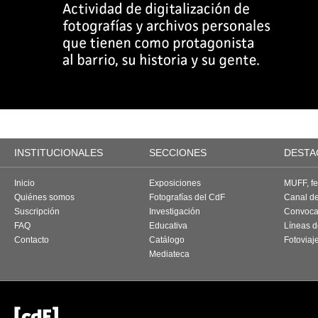
INSTITUCIONALES
SECCIONES
DESTA
Inicio
Exposiciones
MUFF, fes
Quiénes somos
Fotografías del CdF
Canal d
Suscripción
Investigación
Convoca
FAQ
Educativa
Líneas d
Contacto
Catálogo
Fotoviaj
Mediateca