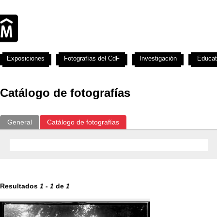
Exposiciones
Fotografías del CdF
Investigación
Educat
Catálogo de fotografías
General
Catálogo de fotografías
Resultados
1
-
1
de
1