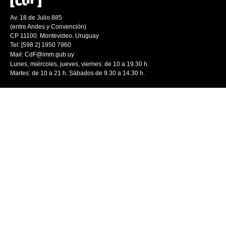
Av. 18 de Julio 885
(entre Andes y Convención)
CP 11100. Montevideo. Uruguay
Tel: [598 2] 1950 7960
Mail:
CdF@imm.gub.uy
Lunes, miércoles, jueves, viernes: de 10 a 19.30 h.
Martes: de 10 a 21 h. Sábados de 9.30 a 14.30 h.