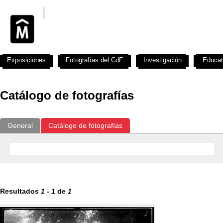
Exposiciones
Fotografías del CdF
Investigación
Educat
Catálogo de fotografías
General
Catálogo de fotografías
Resultados
1
-
1
de
1