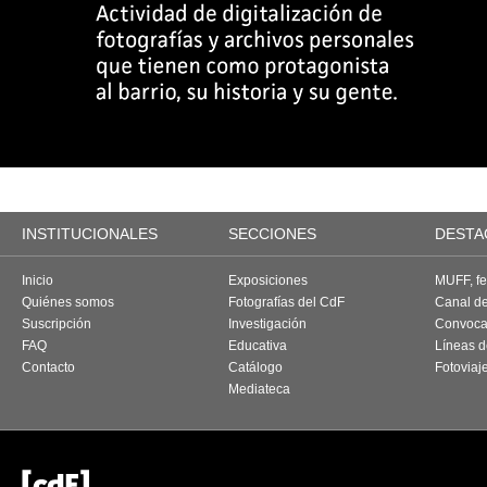
INSTITUCIONALES
SECCIONES
DESTA
Inicio
Exposiciones
MUFF, fes
Quiénes somos
Fotografías del CdF
Canal d
Suscripción
Investigación
Convoca
FAQ
Educativa
Líneas d
Contacto
Catálogo
Fotoviaj
Mediateca