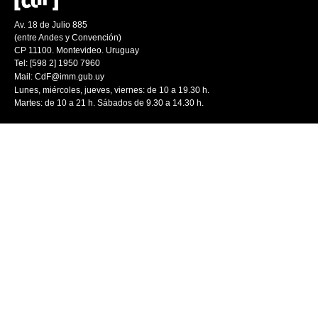
Av. 18 de Julio 885
(entre Andes y Convención)
CP 11100. Montevideo. Uruguay
Tel: [598 2] 1950 7960
Mail:
CdF@imm.gub.uy
Lunes, miércoles, jueves, viernes: de 10 a 19.30 h.
Martes: de 10 a 21 h. Sábados de 9.30 a 14.30 h.