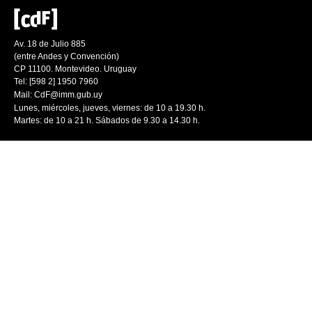
Av. 18 de Julio 885
(entre Andes y Convención)
CP 11100. Montevideo. Uruguay
Tel: [598 2] 1950 7960
Mail:
CdF@imm.gub.uy
Lunes, miércoles, jueves, viernes: de 10 a 19.30 h.
Martes: de 10 a 21 h. Sábados de 9.30 a 14.30 h.