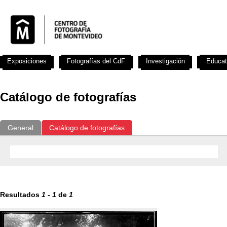
Exposiciones
Fotografías del CdF
Investigación
Educat
Catálogo de fotografías
General
Catálogo de fotografías
Resultados
1
-
1
de
1