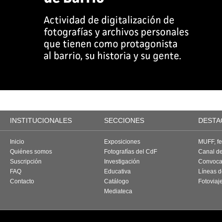
INSTITUCIONALES
SECCIONES
DESTA
Inicio
Exposiciones
MUFF, fes
Quiénes somos
Fotografías del CdF
Canal d
Suscripción
Investigación
Convoca
FAQ
Educativa
Líneas d
Contacto
Catálogo
Fotoviaj
Mediateca