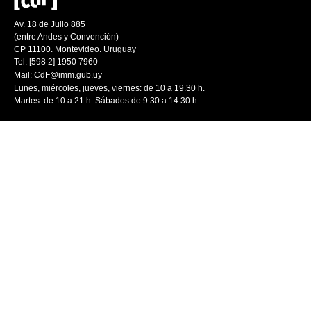
Av. 18 de Julio 885
(entre Andes y Convención)
CP 11100. Montevideo. Uruguay
Tel: [598 2] 1950 7960
Mail:
CdF@imm.gub.uy
Lunes, miércoles, jueves, viernes: de 10 a 19.30 h.
Martes: de 10 a 21 h. Sábados de 9.30 a 14.30 h.