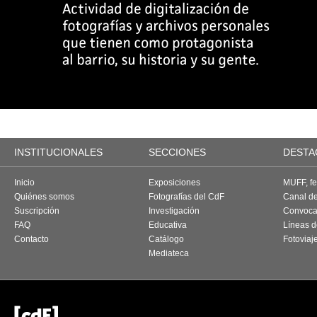
INSTITUCIONALES
SECCIONES
DESTA
Inicio
Exposiciones
MUFF, fes
Quiénes somos
Fotografías del CdF
Canal d
Suscripción
Investigación
Convoca
FAQ
Educativa
Líneas d
Contacto
Catálogo
Fotoviaj
Mediateca