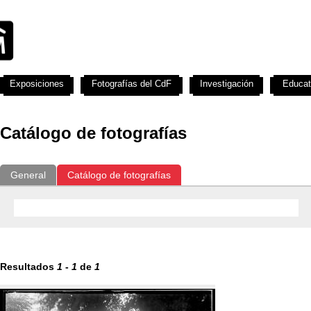
Exposiciones
Fotografías del CdF
Investigación
Educat
Catálogo de fotografías
General
Catálogo de fotografías
Resultados
1
-
1
de
1