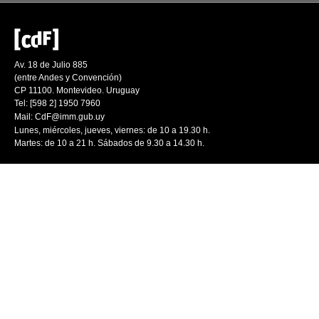
Av. 18 de Julio 885
(entre Andes y Convención)
CP 11100. Montevideo. Uruguay
Tel: [598 2] 1950 7960
Mail:
CdF@imm.gub.uy
Lunes, miércoles, jueves, viernes: de 10 a 19.30 h.
Martes: de 10 a 21 h. Sábados de 9.30 a 14.30 h.