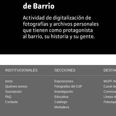
INSTITUCIONALES
SECCIONES
DESTA
Inicio
Exposiciones
MUFF, fes
Quiénes somos
Fotografías del CdF
Canal d
Suscripción
Investigación
Convoca
FAQ
Educativa
Líneas d
Contacto
Catálogo
Fotoviaj
Mediateca