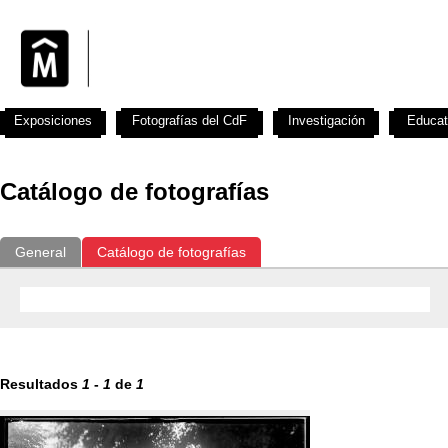
Exposiciones
Fotografías del CdF
Investigación
Educat
Catálogo de fotografías
General
Catálogo de fotografías
Resultados
1
-
1
de
1