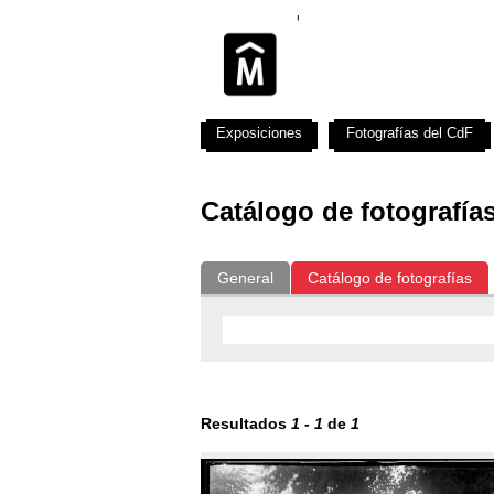
Exposiciones
Fotografías del CdF
Catálogo de fotografía
General
Catálogo de fotografías
Resultados
1
-
1
de
1