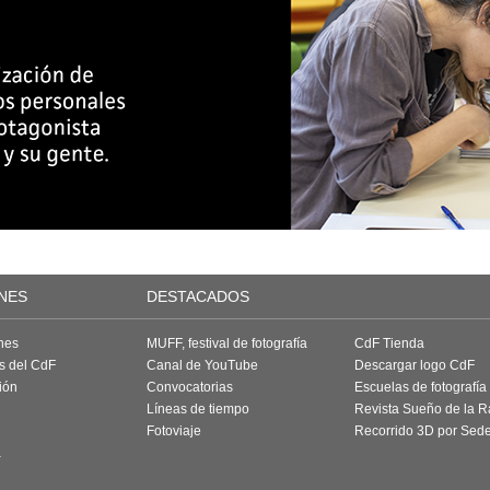
NES
DESTACADOS
nes
MUFF, festival de fotografía
CdF Tienda
as del CdF
Canal de YouTube
Descargar logo CdF
ión
Convocatorias
Escuelas de fotografía
Líneas de tiempo
Revista Sueño de la 
Fotoviaje
Recorrido 3D por Sed
a