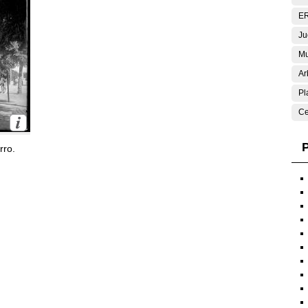
E
Ju
Mu
Ar
Pl
Ce
P
rro.