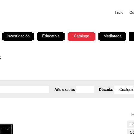
Inicio
Qu
Investigación
Educativa
Catálogo
Mediateca
s
Año exacto:
Década:
F
17
C