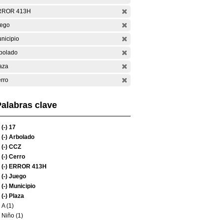
RROR 413H
ego
nicipio
bolado
aza
rro
alabras clave
(-)
17
(-)
Arbolado
(-)
CCZ
(-)
Cerro
(-)
ERROR 413H
(-)
Juego
(-)
Municipio
(-)
Plaza
A (1)
Niño (1)