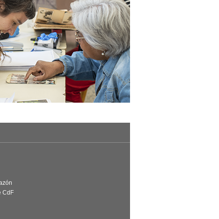
Razón
e CdF