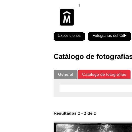
Exposiciones
Fotografías del CdF
Catálogo de fotografía
General
Catálogo de fotografías
Resultados
1
-
1
de
1