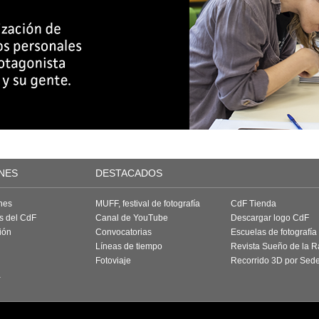
NES
DESTACADOS
nes
MUFF, festival de fotografía
CdF Tienda
as del CdF
Canal de YouTube
Descargar logo CdF
ión
Convocatorias
Escuelas de fotografía
Líneas de tiempo
Revista Sueño de la 
Fotoviaje
Recorrido 3D por Sed
a