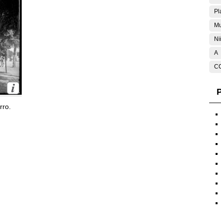
Pl
Mu
Ni
A
C
P
rro.