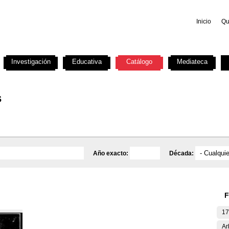
Inicio
Qu
Investigación
Educativa
Catálogo
Mediateca
s
Año exacto:
Década:
F
17
Ar