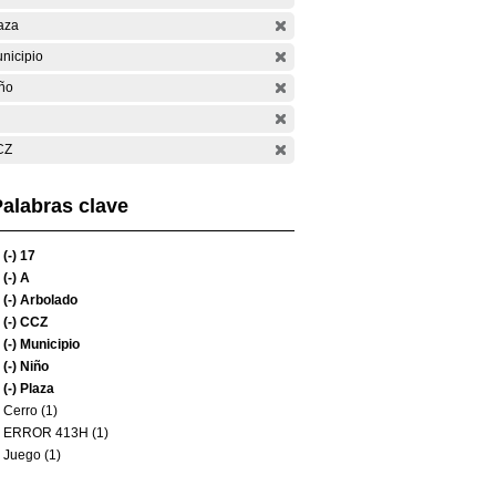
aza
nicipio
ño
CZ
alabras clave
(-)
17
(-)
A
(-)
Arbolado
(-)
CCZ
(-)
Municipio
(-)
Niño
(-)
Plaza
Cerro (1)
ERROR 413H (1)
Juego (1)