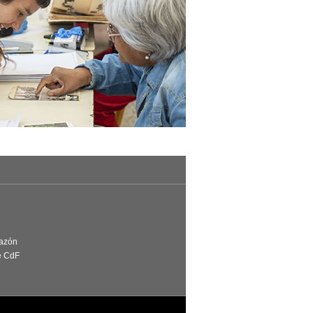
Razón
e CdF