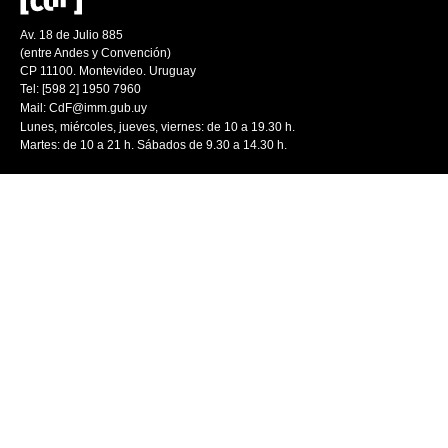
Av. 18 de Julio 885
(entre Andes y Convención)
CP 11100. Montevideo. Uruguay
Tel: [598 2] 1950 7960
Mail:
CdF@imm.gub.uy
Lunes, miércoles, jueves, viernes: de 10 a 19.30 h.
Martes: de 10 a 21 h. Sábados de 9.30 a 14.30 h.