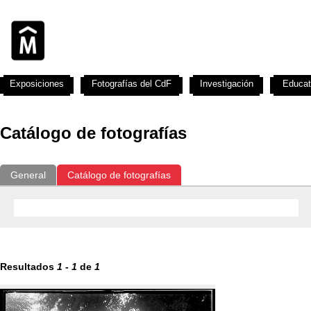
Exposiciones
Fotografías del CdF
Investigación
Educat
Catálogo de fotografías
General
Catálogo de fotografías
Resultados
1
-
1
de
1