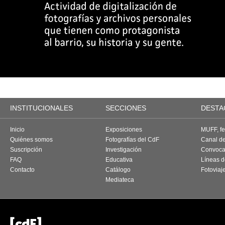
INSTITUCIONALES
SECCIONES
DESTA
Inicio
Exposiciones
MUFF, fes
Quiénes somos
Fotografías del CdF
Canal d
Suscripción
Investigación
Convoca
FAQ
Educativa
Líneas d
Contacto
Catálogo
Fotoviaj
Mediateca