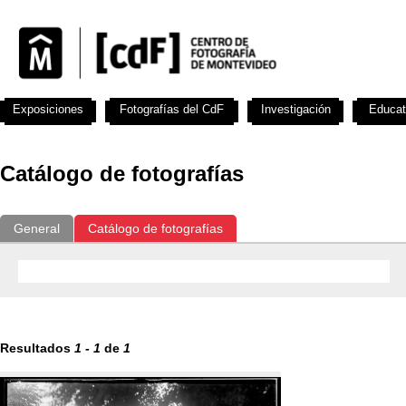
Exposiciones
Fotografías del CdF
Investigación
Educat
Catálogo de fotografías
General
Catálogo de fotografías
Resultados
1
-
1
de
1