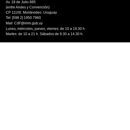
Av. 18 de Julio 885
(entre Andes y Convención)
CP 11100. Montevideo. Uruguay
Tel: [598 2] 1950 7960
Mail:
CdF@imm.gub.uy
Lunes, miércoles, jueves, viernes: de 10 a 19.30 h.
Martes: de 10 a 21 h. Sábados de 9.30 a 14.30 h.