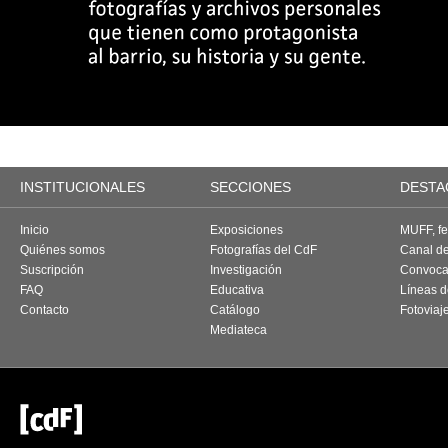
INSTITUCIONALES
SECCIONES
DESTA
Inicio
Exposiciones
MUFF, fes
Quiénes somos
Fotografías del CdF
Canal d
Suscripción
Investigación
Convoca
FAQ
Educativa
Líneas d
Contacto
Catálogo
Fotoviaj
Mediateca