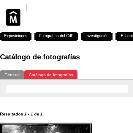
Exposiciones
Fotografías del CdF
Investigación
Educat
Catálogo de fotografías
General
Catálogo de fotografías
Resultados
1
-
1
de
1