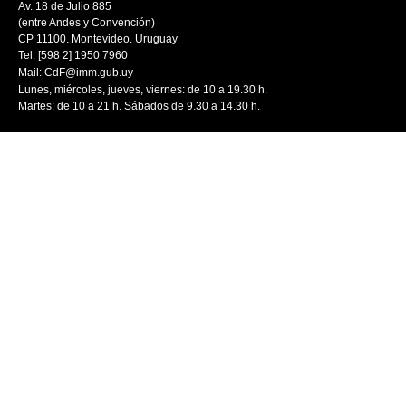
Av. 18 de Julio 885
(entre Andes y Convención)
CP 11100. Montevideo. Uruguay
Tel: [598 2] 1950 7960
Mail:
CdF@imm.gub.uy
Lunes, miércoles, jueves, viernes: de 10 a 19.30 h.
Martes: de 10 a 21 h. Sábados de 9.30 a 14.30 h.