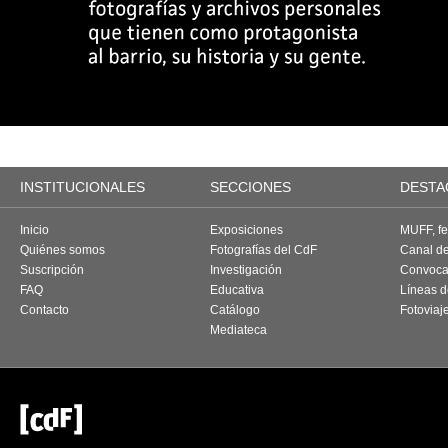
INSTITUCIONALES
SECCIONES
DESTA
Inicio
Exposiciones
MUFF, fes
Quiénes somos
Fotografías del CdF
Canal d
Suscripción
Investigación
Convoca
FAQ
Educativa
Líneas d
Contacto
Catálogo
Fotoviaj
Mediateca