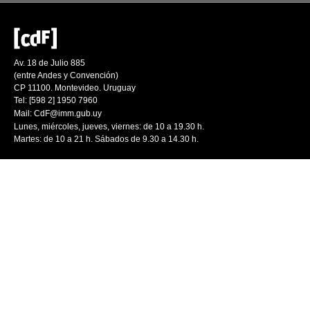
Av. 18 de Julio 885
(entre Andes y Convención)
CP 11100. Montevideo. Uruguay
Tel: [598 2] 1950 7960
Mail:
CdF@imm.gub.uy
Lunes, miércoles, jueves, viernes: de 10 a 19.30 h.
Martes: de 10 a 21 h. Sábados de 9.30 a 14.30 h.