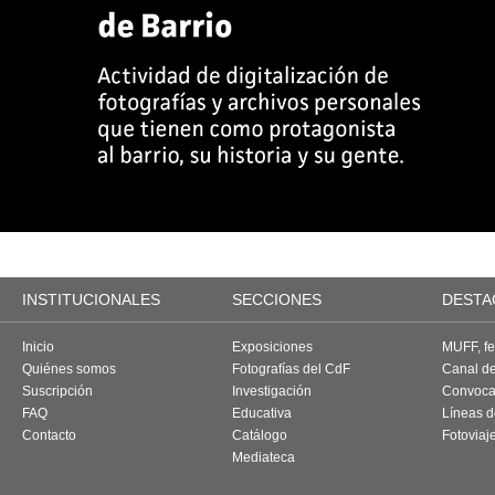
INSTITUCIONALES
SECCIONES
DESTA
Inicio
Exposiciones
MUFF, fes
Quiénes somos
Fotografías del CdF
Canal d
Suscripción
Investigación
Convoca
FAQ
Educativa
Líneas d
Contacto
Catálogo
Fotoviaj
Mediateca