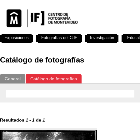
Exposiciones
Fotografías del CdF
Investigación
Educat
Catálogo de fotografías
General
Catálogo de fotografías
Resultados
1
-
1
de
1